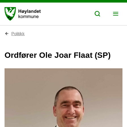
D
Politikk
u
e
r
Ordfører Ole Joar Flaat (SP)
h
e
r
: