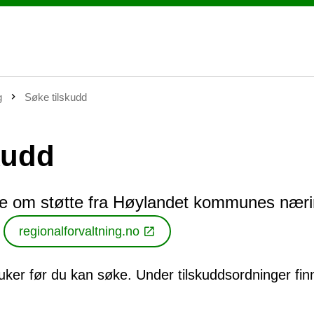
g
Søke tilskudd
kudd
ke om støtte fra Høylandet kommunes nær
m
regionalforvaltning.no
ker før du kan søke. Under tilskuddsordninger fin