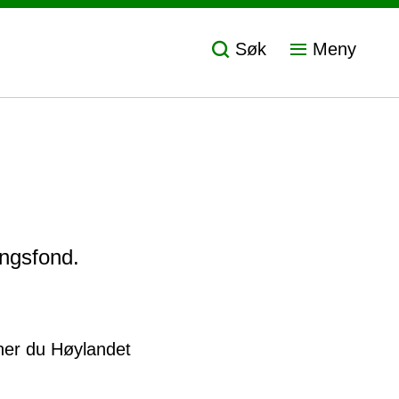
Søk
Meny
ingsfond.
ner du Høylandet