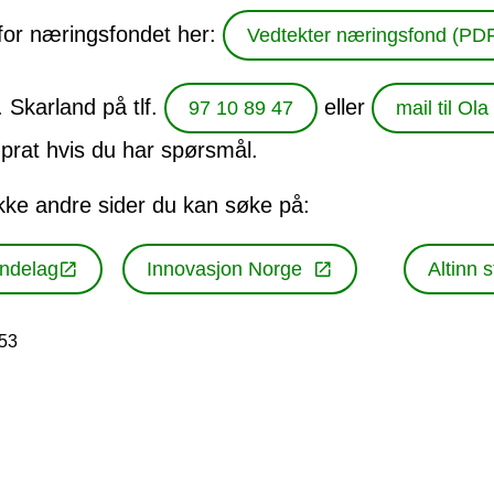
 for næringsfondet her:
Vedtekter næringsfond
(PDF
 Skarland på tlf.
eller
97 10 89 47
mail til Ola
 prat hvis du har spørsmål.
kke andre sider du kan søke på:
øndelag
Innovasjon Norge
Altinn s
.53