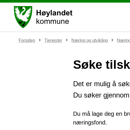
D
Forsiden
Tjenester
Næring og utvikling
Nærin
u
e
r
Søke tils
h
e
r
:
Det er mulig å sø
Du søker gjenno
Du må lage deg en bru
næringsfond.