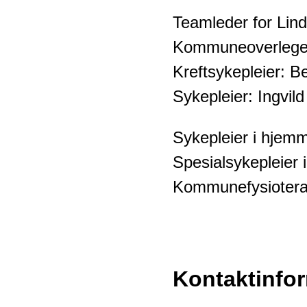
Teamleder for Lin
Kommuneoverlege:
Kreftsykepleier: B
Sykepleier: Ingvil
Sykepleier i hjem
Spesialsykepleier 
Kommunefysioterap
Kontaktinfo