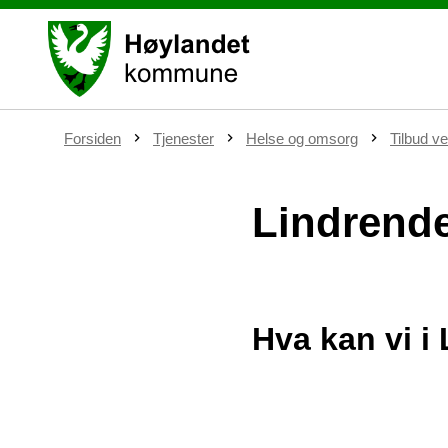
D
Forsiden
Tjenester
Helse og omsorg
Tilbud v
u
e
r
Lindrend
h
e
r
:
Hva kan vi i