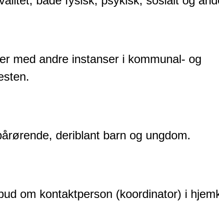
valitet, både fysisk, psykisk, sosialt og ånd
r med andre instanser i kommunal- og
esten.
 pårørende, deriblant barn og ungdom.
tilbud om kontaktperson (koordinator) i hj