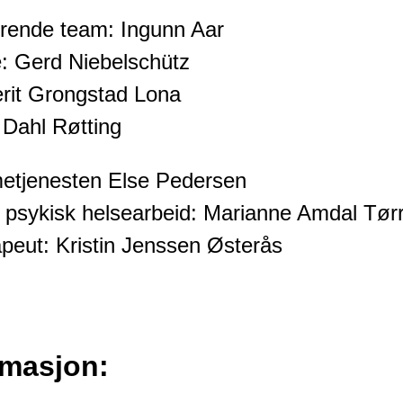
drende team: Ingunn Aar
 Gerd Niebelschütz
erit Grongstad Lona
d Dahl Røtting
metjenesten Else Pedersen
i psykisk helsearbeid: Marianne Amdal Tør
eut: Kristin Jenssen Østerås
rmasjon: