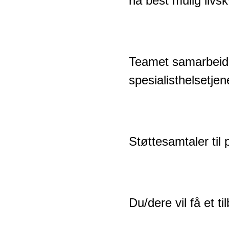
ha best mulig livsk
Teamet samarbeide
spesialisthelsetjen
Støttesamtaler til
Du/dere vil få et 