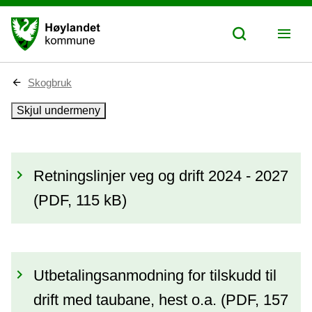
D
Skogbruk
u
e
Skjul undermeny
r
h
e
r
:
Retningslinjer veg og drift 2024 - 2027
(PDF, 115 kB)
Utbetalingsanmodning for tilskudd til
drift med taubane, hest o.a.
(PDF, 157