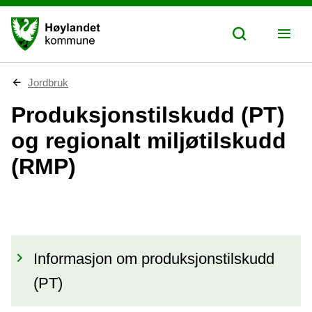
D
Jordbruk
u
e
Produksjonstilskudd (PT)
r
h
og regionalt miljøtilskudd
e
r
(RMP)
:
Informasjon om produksjonstilskudd
(PT)