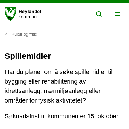
D
Kultur og fritid
u
e
r
Spillemidler
h
e
r
:
Har du planer om å søke spillemidler til
bygging eller rehabilitering av
idrettsanlegg, nærmiljøanlegg eller
områder for fysisk aktivitetet?
Søknadsfrist til kommunen er 15. oktober.