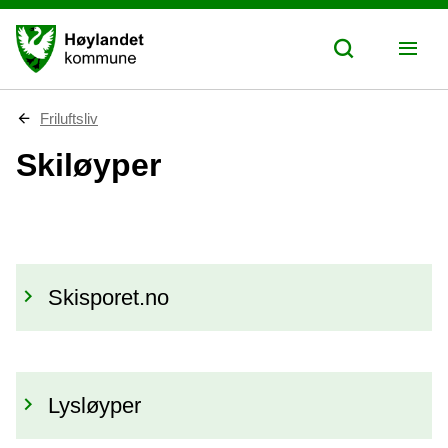
D
Friluftsliv
u
e
Skiløyper
r
h
e
r
:
Skisporet.no
Lysløyper