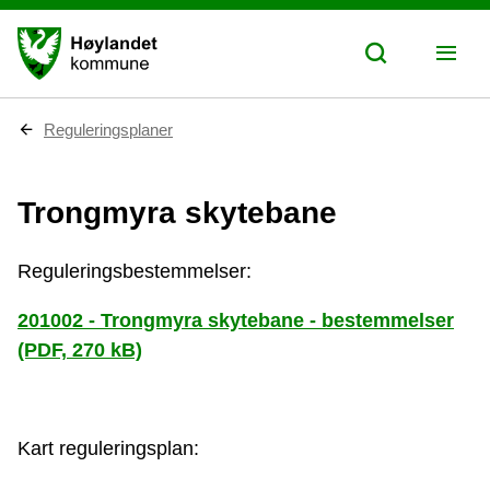
D
Reguleringsplaner
u
e
r
Trongmyra skytebane
h
e
r
:
Reguleringsbestemmelser:
201002 - Trongmyra skytebane - bestemmelser
(PDF, 270 kB)
Kart reguleringsplan: