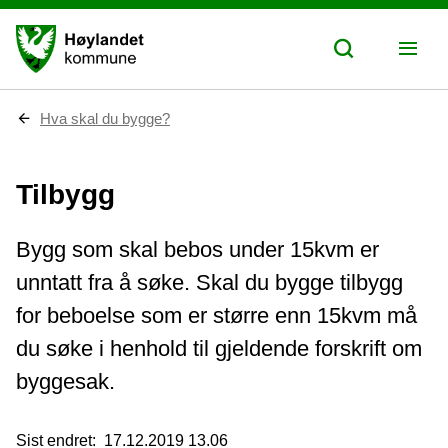
D
Hva skal du bygge?
u
e
r
Tilbygg
h
e
r
:
Bygg som skal bebos under 15kvm er
unntatt fra å søke. Skal du bygge tilbygg
for beboelse som er større enn 15kvm må
du søke i henhold til gjeldende forskrift om
byggesak.
Sist endret
17.12.2019 13.06