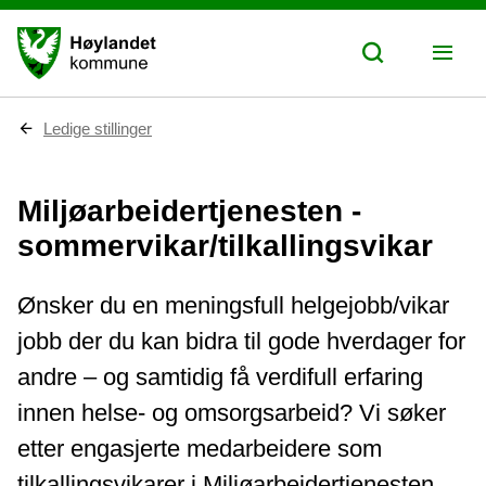
D
Ledige stillinger
u
e
r
Miljøarbeidertjenesten -
h
e
sommervikar/tilkallingsvikar
r
:
Ønsker du en meningsfull helgejobb/vikar
jobb der du kan bidra til gode hverdager for
andre – og samtidig få verdifull erfaring
innen helse- og omsorgsarbeid? Vi søker
etter engasjerte medarbeidere som
tilkallingsvikarer i Miljøarbeidertjenesten.