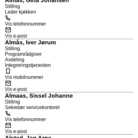
Almås, Gina Johansen
i
Stilling
l
Leder kjøkken
T
e
Vis telefonnummer
l
E
e
-
Vis e-post
f
p
Almås, Iver Jørum
o
o
Stilling
n
s
Programrådgiver
t
Avdeling
Integreringstjenesten
M
o
Vis mobilnummer
b
E
i
-
Vis e-post
l
p
Almaas, Sissel Johanne
o
Stilling
s
Sekretær servicekontoret
t
T
e
Vis telefonnummer
l
E
e
-
Vis e-post
f
p
Alstad, Jan Arne