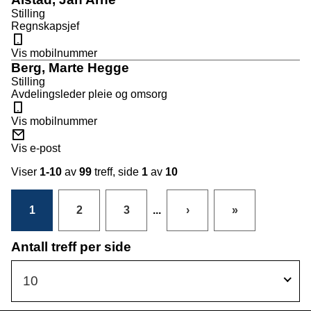
o
o
Stilling
n
s
Regnskapsjef
t
M
o
Vis mobilnummer
b
Berg, Marte Hegge
i
Stilling
l
Avdelingsleder pleie og omsorg
M
o
Vis mobilnummer
b
E
i
-
Vis e-post
l
p
o
Viser
1-10
av
99
treff, side
1
av
10
s
t
1
2
3
...
›
»
Antall treff per side
10