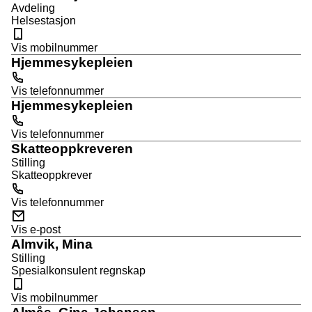
s
e
Avdeling
u
Helsestasjon
k
M
l
s
o
Vis mobilnummer
t
t
b
Hjemmesykepleien
i
a
T
l
e
Vis telefonnummer
t
l
Hjemmesykepleien
e
T
f
e
Vis telefonnummer
o
l
Skatteoppkreveren
n
e
Stilling
f
Skatteoppkrever
o
T
n
e
Vis telefonnummer
l
E
e
-
Vis e-post
f
p
Almvik, Mina
o
o
Stilling
n
s
Spesialkonsulent regnskap
t
M
o
Vis mobilnummer
b