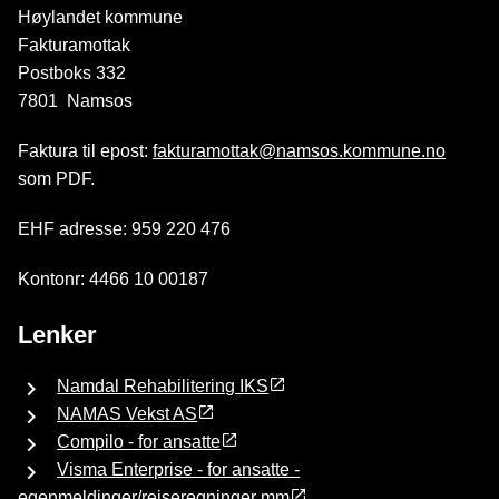
Høylandet kommune
Fakturamottak
Postboks 332
7801 Namsos
Faktura til epost:
fakturamottak@namsos.kommune.no
som PDF.
EHF adresse: 959 220 476
Kontonr: 4466 10 00187
Lenker
Namdal Rehabilitering IKS
NAMAS Vekst AS
Compilo - for ansatte
Visma Enterprise - for ansatte -
egenmeldinger/reiseregninger mm