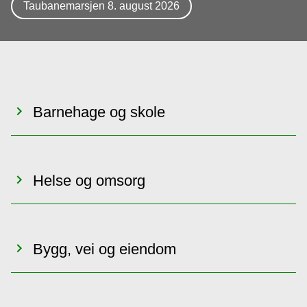
Taubanemarsjen 8. august 2026
o
m
m
u
Barnehage og skole
n
e
Helse og omsorg
Bygg, vei og eiendom