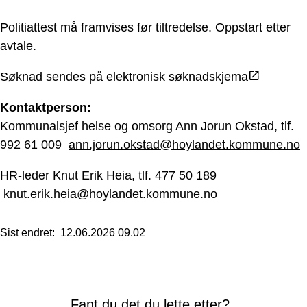
Politiattest må framvises før tiltredelse. Oppstart etter
avtale.
Søknad sendes på elektronisk søknadskjema
Kontaktperson:
Kommunalsjef helse og omsorg Ann Jorun Okstad, tlf.
992 61 009
ann.jorun.okstad@hoylandet.kommune.no
HR-leder Knut Erik Heia, tlf. 477 50 189
knut.erik.heia@hoylandet.kommune.no
Sist endret
12.06.2026 09.02
Fant du det du lette etter?